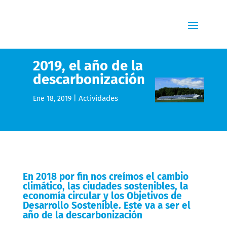
2019, el año de la
descarbonización
Actividades
Ene 18, 2019
|
En 2018 por fin nos creímos el cambio
climático, las ciudades sostenibles, la
economía circular y los Objetivos de
Desarrollo Sostenible. Este va a ser el
año de la descarbonización