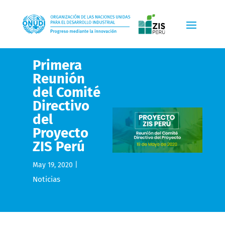
Primera
Reunión
del Comité
Directivo
del
Proyecto
ZIS Perú
May 19, 2020
|
Noticias