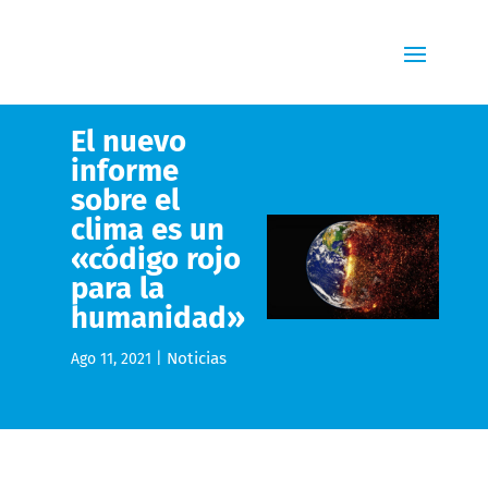
El nuevo
informe
sobre el
clima es un
«código rojo
para la
humanidad»
Noticias
Ago 11, 2021
|